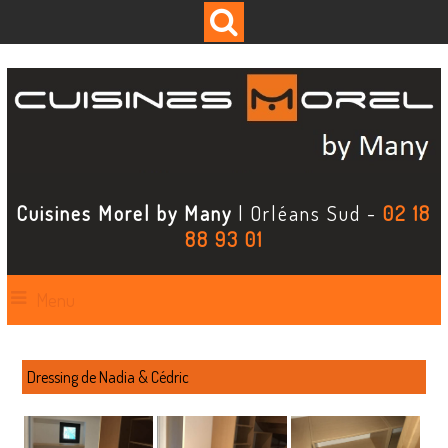
Cuisines Morel by Many
| Orléans Sud -
02 18
88 93 01
Menu
Dressing de Nadia & Cédric